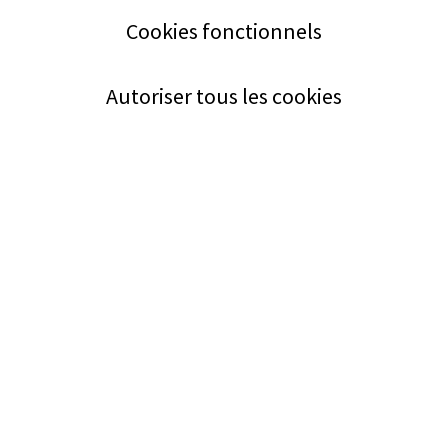
Cookies fonctionnels
Autoriser tous les cookies
Service
Bezugsquellen
Aus- und Weiterbildung
Das ABZ der Stromwelt
NIN-Know-How
Informationen
Impressum
Datenschutz