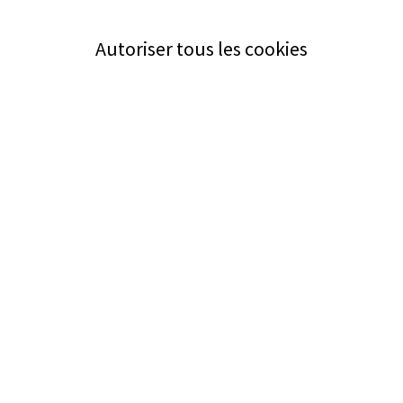
Autoriser tous les cookies
Service
Bezugsquellen
Aus- und Weiterbildung
Das ABZ der Stromwelt
NIN-Know-How
Informationen
Impressum
Datenschutz
AGB
Adresse