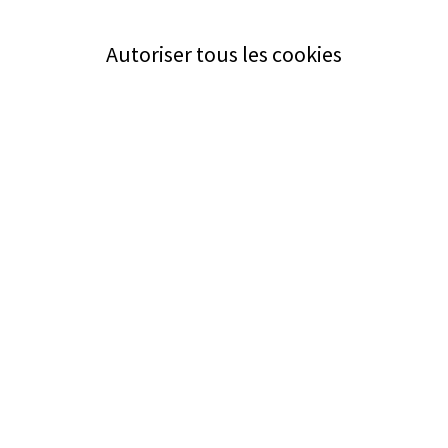
Autoriser tous les cookies
Service
Bezugsquellen
Aus- und Weiterbildung
Das ABZ der Stromwelt
NIN-Know-How
Informationen
Impressum
Datenschutz
AGB
Adresse