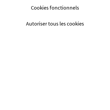
Cookies fonctionnels
Autoriser tous les cookies
Service
Bezugsquellen
Aus- und Weiterbildung
Das ABZ der Stromwelt
NIN-Know-How
Informationen
Impressum
Datenschutz