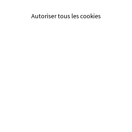
Autoriser tous les cookies
Service
Bezugsquellen
Aus- und Weiterbildung
Das ABZ der Stromwelt
NIN-Know-How
Informationen
Impressum
Datenschutz
AGB
Adresse