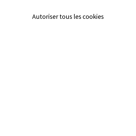
Autoriser tous les cookies
Service
Bezugsquellen
Aus- und Weiterbildung
Das ABZ der Stromwelt
NIN-Know-How
Informationen
Impressum
Datenschutz
AGB
Adresse