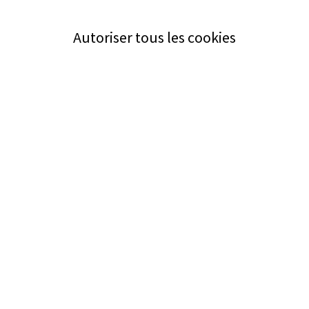
Autoriser tous les cookies
Service
Bezugsquellen
Aus- und Weiterbildung
Das ABZ der Stromwelt
NIN-Know-How
Informationen
Impressum
Datenschutz
AGB
Adresse