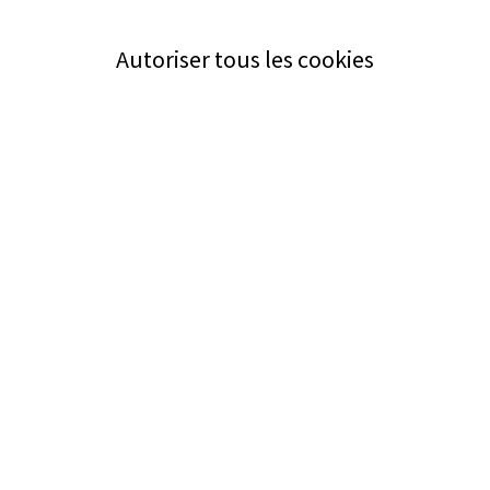
Autoriser tous les cookies
Service
Bezugsquellen
Aus- und Weiterbildung
Das ABZ der Stromwelt
NIN-Know-How
Informationen
Impressum
Datenschutz
AGB
Adresse