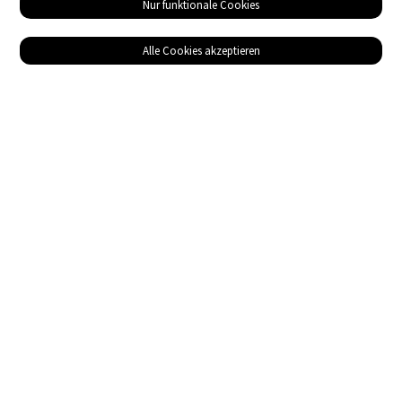
Nur funktionale Cookies
Alle Cookies akzeptieren
Service
Bezugsquellen
Das ABZ der Stromwelt
NIN-Know-How
Informationen
Impressum
Datenschutz
AGB
Adresse
Gebäudetechnik Medien AG