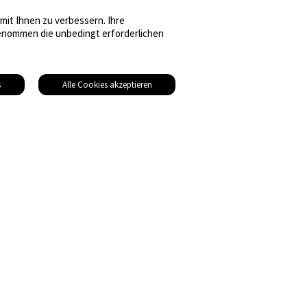
it Ihnen zu verbessern. Ihre
sgenommen die unbedingt erforderlichen
s
Alle Cookies akzeptieren
© 2026 Gebäudetechnik Medien AG