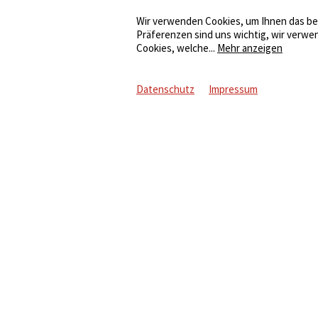
Wir verwenden Cookies, um Ihnen das bes
Präferenzen sind uns wichtig, wir verwe
Cookies, welche
...
Mehr anzeigen
Datenschutz
Impressum
Informationen
ellen
Impressum
er Stromwelt
Datenschutz
-How
AGB