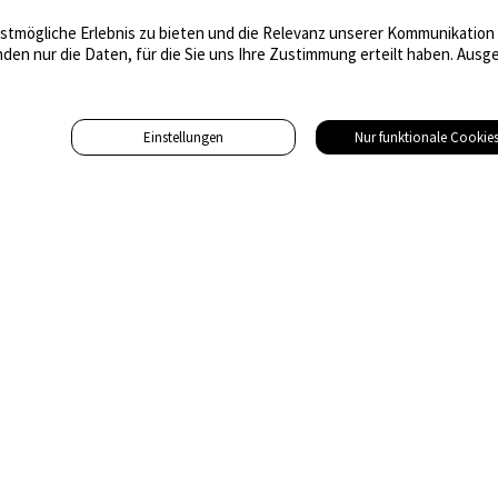
tmögliche Erlebnis zu bieten und die Relevanz unserer Kommunikation m
nden nur die Daten, für die Sie uns Ihre Zustimmung erteilt haben. Au
Einstellungen
Nur funktionale Cookie
Adresse
Gebäudetechnik Medien AG
Hinterdorfstrasse 19
8542 Wiesendangen
Tel. 043 455 75 70