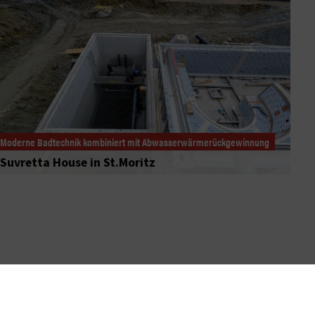
Moderne Badtechnik kombiniert mit Abwasserwärmerückgewinnung
Suvretta House in St.Moritz