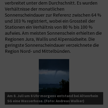
verbreitet unter dem Durchschnitt. Es wurden
Verhältnisse der monatlichen
Sonnenscheindauer zur Referenz zwischen 64 %
und 103 % registriert, wobei ein Grossteil der
Stationen ein Verhältnis von 80 % bis 100 %
aufwies. Am meisten Sonnenschein erhielten die
Regionen Jura, Wallis und Alpensüdseite. Die
geringste Sonnenscheindauer verzeichnete die
Region Nord- und Mittelbünden.
A
s
Am 8. Juli um 6 Uhr morgens entstand bei Altenrhein
B
SG eine Wasserhose. (Foto: Andreas Walker)
G