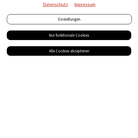
Datenschutz
Impressum
Einstellungen
Nur funktionale Cookies
Alle Cookies akzeptieren
Service
Bezugsquellen
Das ABZ der Stromwelt
NIN-Know-How
Informationen