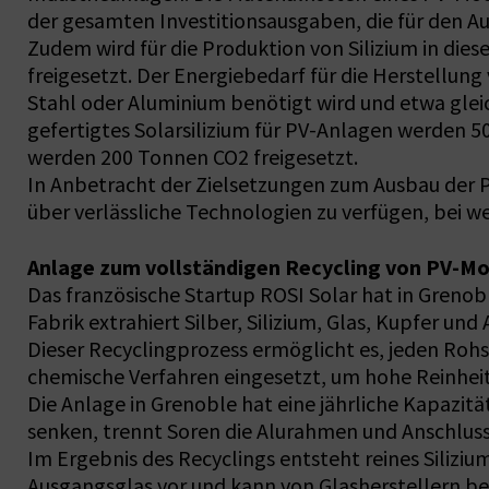
der gesamten Investitionsausgaben, die für den A
Zudem wird für die Produktion von Silizium in di
freigesetzt. Der Energiebedarf für die Herstellun
Stahl oder Aluminium benötigt wird und etwa gleic
gefertigtes Solarsilizium für PV-Anlagen werden 
werden 200 Tonnen CO2 freigesetzt.
In Anbetracht der Zielsetzungen zum Ausbau der 
über verlässliche Technologien zu verfügen, bei 
Anlage zum vollständigen Recycling von PV-M
Das französische Startup ROSI Solar hat in Grenob
Fabrik extrahiert Silber, Silizium, Glas, Kupfer und
Dieser Recyclingprozess ermöglicht es, jeden Roh
chemische Verfahren eingesetzt, um hohe Reinheitsg
Die Anlage in Grenoble hat eine jährliche Kapazit
senken, trennt Soren die Alurahmen und Anschlus
Im Ergebnis des Recyclings entsteht reines Silizium, 
Ausgangsglas vor und kann von Glasherstellern b