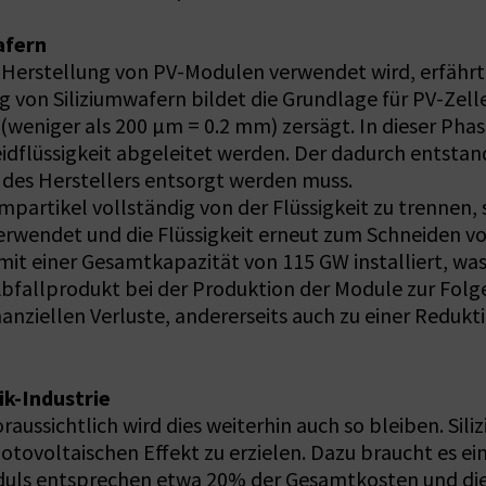
afern
ie Herstellung von PV-Modulen verwendet wird, erfährt
 von Siliziumwafern bildet die Grundlage für PV-Zelle
(weniger als 200 µm = 0.2 mm) zersägt. In dieser Pha
eidflüssigkeit abgeleitet werden. Der dadurch entsta
n des Herstellers entsorgt werden muss.
mpartikel vollständig von der Flüssigkeit zu trennen, 
rverwendet und die Flüssigkeit erneut zum Schneiden 
it einer Gesamtkapazität von 115 GW installiert, wa
s Abfallprodukt bei der Produktion der Module zur Fol
inanziellen Verluste, andererseits auch zu einer Redu
k-Industrie
oraussichtlich wird dies weiterhin auch so bleiben. Sil
tovoltaischen Effekt zu erzielen. Dazu braucht es ei
duls entsprechen etwa 20% der Gesamtkosten und die 