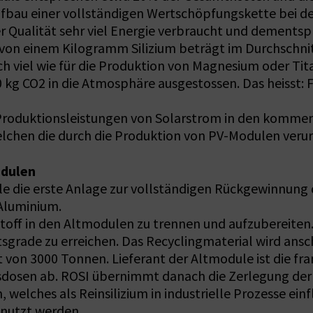
ufbau einer vollständigen Wertschöpfungskette bei d
eser Qualität sehr viel Energie verbraucht und deme
g von einem Kilogramm Silizium beträgt im Durchschnit
h viel wie für die Produktion von Magnesium oder Ti
50 kg CO2 in die Atmosphäre ausgestossen. Das heisst
Produktionsleistungen von Solarstrom in den kommen
welchen die durch die Produktion von PV-Modulen veru
odulen
le die erste Anlage zur vollständigen Rückgewinnung 
 Aluminium.
stoff in den Altmodulen zu trennen und aufzubereite
rade zu erreichen. Das Recyclingmaterial wird anschli
ät von 3000 Tonnen. Lieferant der Altmodule ist die f
sdosen ab. ROSI übernimmt danach die Zerlegung der
welches als Reinsilizium in industrielle Prozesse einfli
enutzt werden.