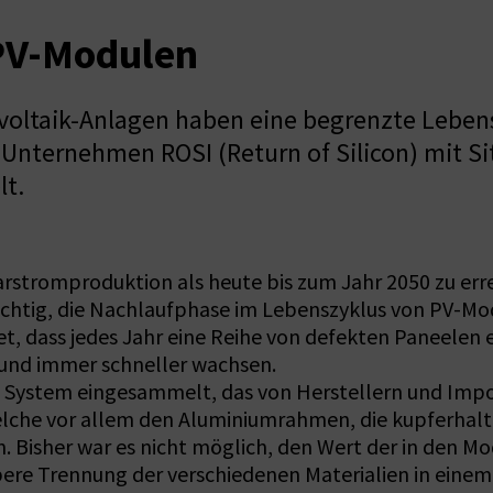
PV-Modulen
voltaik-Anlagen haben eine begrenzte Leben
nternehmen ROSI (Return of Silicon) mit Sitz
lt.
larstromproduktion als heute bis zum Jahr 2050 zu e
wichtig, die Nachlaufphase im Lebenszyklus von PV-Mo
et, dass jedes Jahr eine Reihe von defekten Paneelen
und immer schneller wachsen.
n System eingesammelt, das von Herstellern und Impo
elche vor allem den Aluminiumrahmen, die kupferhalt
. Bisher war es nicht möglich, den Wert der in den M
bere Trennung der verschiedenen Materialien in ein