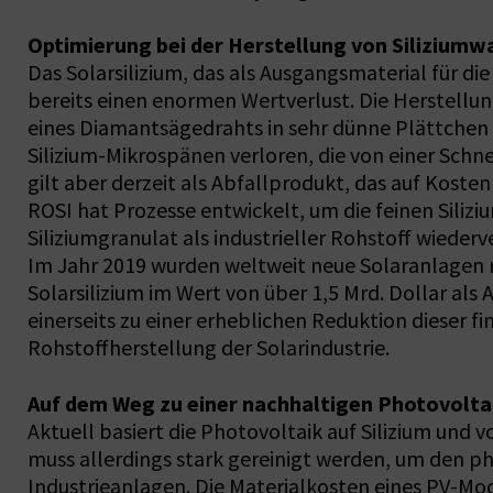
Optimierung bei der Herstellung von Siliziumw
Das Solarsilizium, das als Ausgangsmaterial für d
bereits einen enormen Wertverlust. Die Herstellung
eines Diamantsägedrahts in sehr dünne Plättchen 
Silizium-Mikrospänen verloren, die von einer Schn
gilt aber derzeit als Abfallprodukt, das auf Koste
ROSI hat Prozesse entwickelt, um die feinen Siliziu
Siliziumgranulat als industrieller Rohstoff wiede
Im Jahr 2019 wurden weltweit neue Solaranlagen m
Solarsilizium im Wert von über 1,5 Mrd. Dollar al
einerseits zu einer erheblichen Reduktion dieser f
Rohstoffherstellung der Solarindustrie.
Auf dem Weg zu einer nachhaltigen Photovoltai
Aktuell basiert die Photovoltaik auf Silizium und v
muss allerdings stark gereinigt werden, um den pho
Industrieanlagen. Die Materialkosten eines PV-Mo