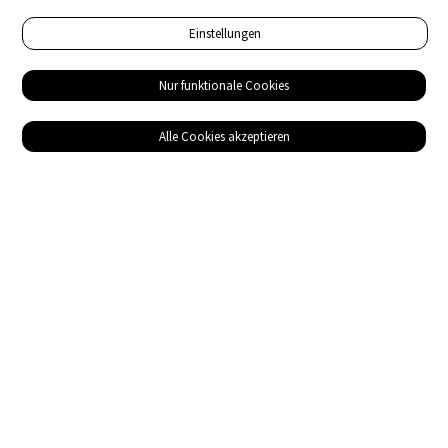
Einstellungen
Nur funktionale Cookies
Alle Cookies akzeptieren
Service
Bezugsquellen
Das ABZ der Stromwelt
NIN-Know-How
Informationen
Impressum