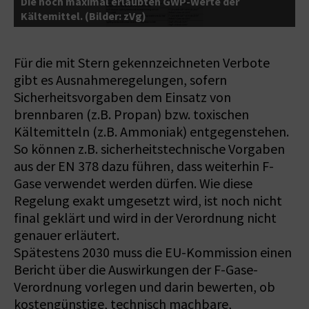
t
Die noch maximal erlaubten GWP-Werte der
g
Kältemittel. (Bilder: zVg)
d
Für die mit Stern gekennzeichneten Verbote
gibt es Ausnahmeregelungen, sofern
Sicherheitsvorgaben dem Einsatz von
brennbaren (z.B. Propan) bzw. toxischen
Kältemitteln (z.B. Ammoniak) entgegenstehen.
So können z.B. sicherheitstechnische Vorgaben
aus der EN 378 dazu führen, dass weiterhin F-
Gase verwendet werden dürfen. Wie diese
Regelung exakt umgesetzt wird, ist noch nicht
final geklärt und wird in der Verordnung nicht
genauer erläutert.
Spätestens 2030 muss die EU-Kommission einen
Bericht über die Auswirkungen der F-Gase-
Verordnung vorlegen und darin bewerten, ob
kostengünstige, technisch machbare,