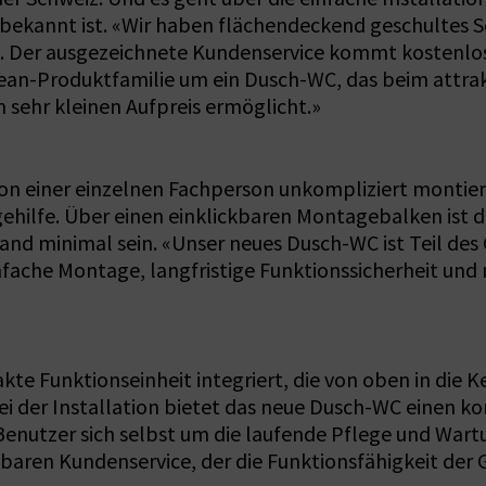
kannt ist. «Wir haben flächendeckend geschultes Ser
. Der ausgezeichnete Kundenservice kommt kostenlos
ean-Produktfamilie um ein Dusch-WC, das beim attrak
 sehr kleinen Aufpreis ermöglicht.»
on einer einzelnen Fachperson unkompliziert montiert
ilfe. Über einen einklickbaren Montagebalken ist die
d minimal sein. «Unser neues Dusch-WC ist Teil des 
fache Montage, langfristige Funktionssicherheit un
e Funktionseinheit integriert, die von oben in die Ke
 bei der Installation bietet das neue Dusch-WC einen
ie Benutzer sich selbst um die laufende Pflege und 
aren Kundenservice, der die Funktionsfähigkeit der G