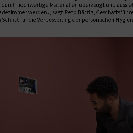
s durch hochwertige Materialien überzeugt und aussie
ezimmer werden», sagt Reto Bättig, Geschäftsführer
 Schritt für die Verbesserung der persönlichen Hygien