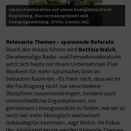
Ideale Kombination auf einem EnergieGrünDach:
Begrünung, Wassermanagement und
V
Energiegewinnung. (Foto: Contec AG)
E
Relevante Themen – spannende Referate
Bettina Walch
Durch den Anlass führen wird
.
Die ehemalige Radio- und Fernsehmoderatorin
setzt sich heute mit ihrem Unternehmen Plan
Biodivers für mehr naturnahes Grün im
bebauten Raum ein. «Es freut mich, dass wir an
der Fachtagung nicht nur verschiedene
Disziplinen zusammenbringen, sondern auch
unterschiedliche Organisationen, um
gemeinsam Lösungsansätze zu finden, wie wir zu
noch viel mehr ökologisch wertvollem
Gebäudegrün kommen», sagt Walch. Im Fokus
der Jubiläumstagung werden folgende Themen