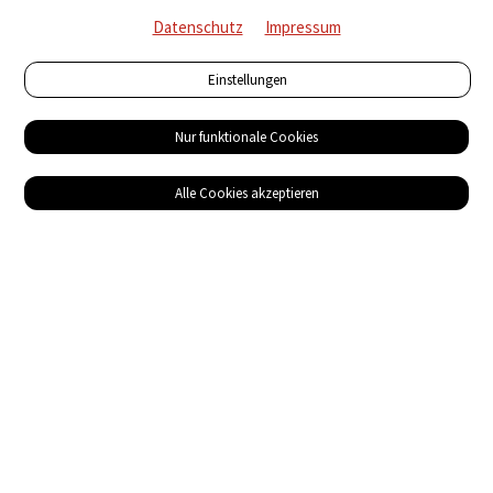
Datenschutz
Impressum
Einstellungen
Nur funktionale Cookies
Alle Cookies akzeptieren
Service
Bezugsquellen
Das ABZ der Stromwelt
NIN-Know-How
Informationen