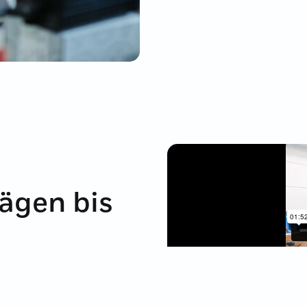
n
rägen bis