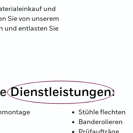
aterialeinkauf und
ren Sie von unserem
 und entlasten Sie
re
Dienstleistungen
:​
enmontage
Stühle flechten
Banderolieren
Prüfaufträge