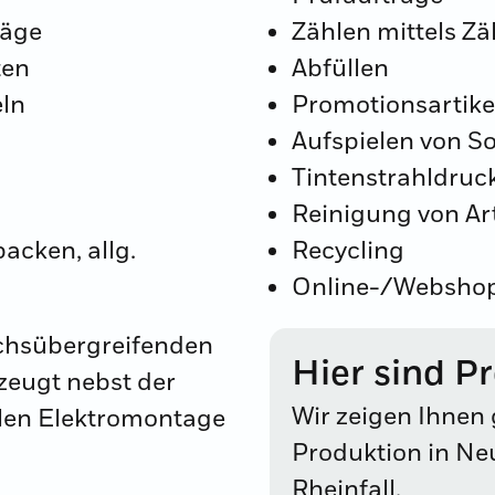
räge
Zählen mittels Z
ten
Abfüllen
eln
Promotionsartike
Aufspielen von S
Tintenstrahldruck
Reinigung von Ar
acken, allg.
Recycling
Online-/Webshop 
chsübergreifenden
Hier sind P
rzeugt nebst der
Wir zeigen Ihnen
llen Elektromontage
Produktion in Ne
Rheinfall.